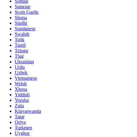
Somali
Samoan
Scots Gaelic
Shona
Sindhi
Sundanese
Swahili
Tajik
Tamil
Telugu
Thai
Ukrainian
Urdu
Uzbek
Vietnamese
Welsh
Xhosa
Yiddish
Yoruba
Zulu
Kinyarwanda
Tatar
Oriya
Turkmen
Uyghur