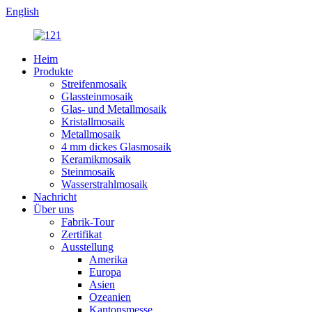
English
Heim
Produkte
Streifenmosaik
Glassteinmosaik
Glas- und Metallmosaik
Kristallmosaik
Metallmosaik
4 mm dickes Glasmosaik
Keramikmosaik
Steinmosaik
Wasserstrahlmosaik
Nachricht
Über uns
Fabrik-Tour
Zertifikat
Ausstellung
Amerika
Europa
Asien
Ozeanien
Kantonsmesse